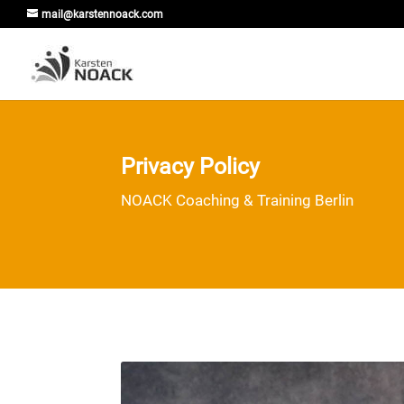
mail@karstennoack.com
Privacy Policy
NOACK Coaching & Training Berlin